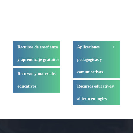
Recursos de enseñanza
Aplicaciones
y aprendizaje gratuitos
pedagógicas y
BID
comunicativas.
Recursos y materiales
ECO
educativos
Recursos educativos
Teoma
abierto en ingles
Open Michigan
Merlot
Open Learning
Initive