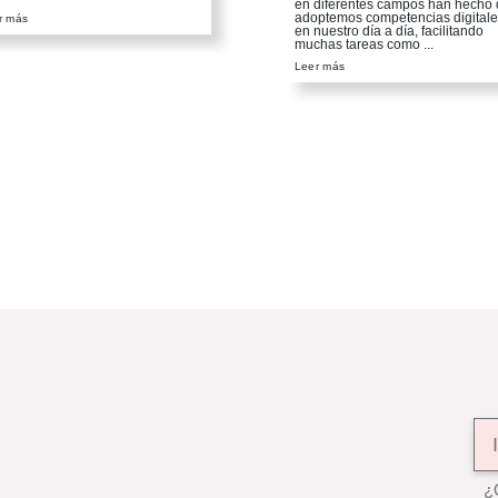
en diferentes campos han hecho
adoptemos competencias digitale
r más
en nuestro día a día, facilitando
muchas tareas como ...
Leer más
¿