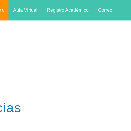
Aula Virtual
Registro Académico
Correo
es
cias