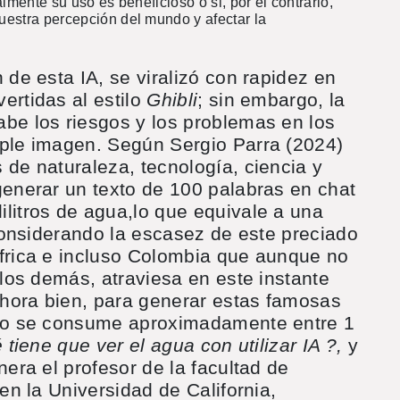
lmente su uso es beneficioso o si, por el contrario,
estra percepción del mundo y afectar la
 de esta IA, se viralizó con rapidez en
ertidas al estilo
Ghibli
; sin embargo, la
abe los riesgos y los problemas en los
mple imagen. Según Sergio Parra (2024)
 de naturaleza, tecnología, ciencia y
generar un texto de 100 palabras en chat
litros de agua,lo que equivale a una
 considerando la escasez de este preciado
África e incluso Colombia que aunque no
 los demás, atraviesa en este instante
hora bien, para generar estas famosas
tilo se consume aproximadamente entre 1
 tiene que ver el agua con utilizar IA ?,
y
nera el profesor de la facultad de
 en la Universidad de California,