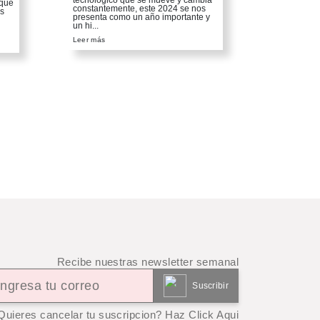
tecnológico que se mueve y cambia
 que
constantemente, este 2024 se nos
s
presenta como un año importante y
un hi...
Leer más
Recibe nuestras newsletter semanal
Suscribir
Quieres cancelar tu suscripcion? Haz Click Aqui